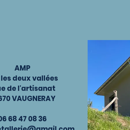
AMP
 les deux vallées
ue de l'artisanat
670 VAUGNERAY
06 68 47 08 36
tallerie@gmail.com