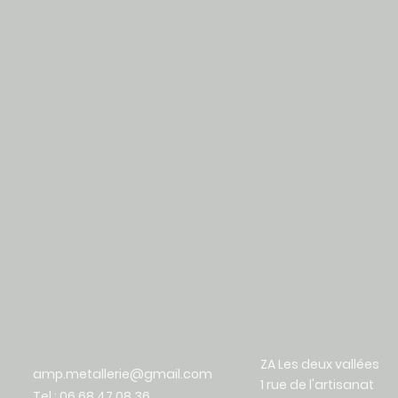
ZA Les deux vallées
amp.metallerie@gmail.com
1 rue de l'artisanat
Tel : 06 68 47 08 36